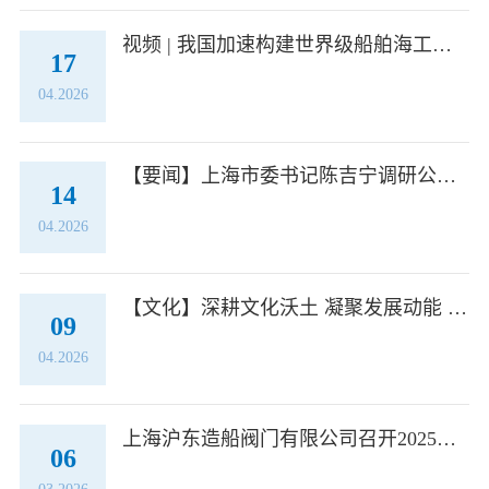
视频 | 我国加速构建世界级船舶海工产业集群 沪东阀门再次亮相央视《新闻联播》！
17
04.2026
【要闻】上海市委书记陈吉宁调研公司 强调沪东中华要发挥龙头牵引作用巩固高端制造领先优势
14
04.2026
【文化】深耕文化沃土 凝聚发展动能 公司深入开展 “船舶文化” 主题培训
09
04.2026
上海沪东造船阀门有限公司召开2025年度党员领导干部民主生活会
06
03.2026