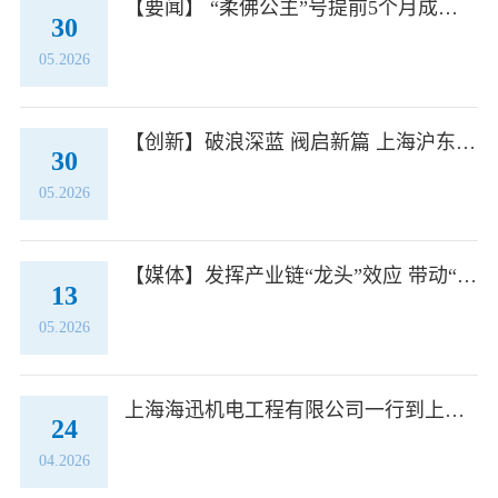
【要闻】 “柔佛公主”号提前5个月成为中马友谊“使者” 沪东中华交付国内首艘国产超低温阀全谱系安装大型LNG船
30
05.2026
【创新】破浪深蓝 阀启新篇 上海沪东造船阀门有限公司三大主力产品均实现批量实船应用
30
05.2026
【媒体】发挥产业链“龙头”效应 带动“长三角”协同发展 央视新闻频道特别节目《极目长江》走进沪东中华
13
05.2026
上海海迅机电工程有限公司一行到上海沪东造船阀门有限公司交流学习
24
04.2026